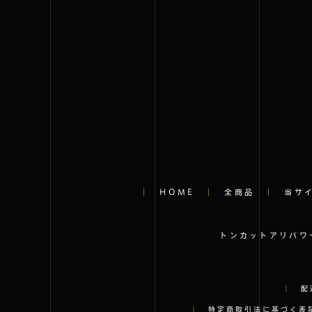
｜
HOME
｜
全商品
｜
当サ
トンカットアリパワ
｜
配
｜
特定商取引法に基づく表