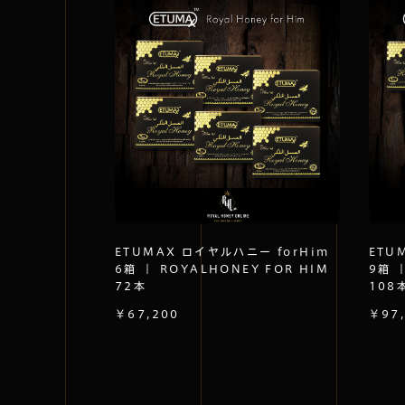
ETUMAX ロイヤルハニー forHim
ETU
6箱 ｜ ROYALHONEY FOR HIM
9箱 
72本
108
￥67,200
￥97