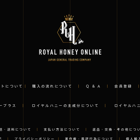
イトについて
｜
購入の流れについて
｜
Q & A
｜
会員登録
ープラス
｜
ロイヤルハニーの主成分について
｜
ロイヤルハ
送・送料について
｜
支払い方法について
｜
返品・交換・その他につ
記
｜
プライバシーポリシー
｜
著作権・風評行為について
｜
個人輸