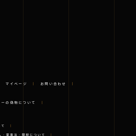
｜
マイページ
｜
お問い合わせ
｜
ニーの偽物について
｜
いて
｜
入・薬事法・関税について
｜